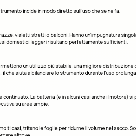
o strumento incide in modo diretto sull’uso che se ne fa.
rrazze, vialetti stretti o balconi. Hanno un’impugnatura sin
 usi domestici leggeri risultano perfettamente sufficienti.
rmettono un utilizzo più stabile, una migliore distribuzione 
il che aiuta a bilanciare lo strumento durante l’uso prolunga
 continuato. La batteria (e in alcuni casi anche il motore) s
ecutiva su aree ampie.
olti casi, tritano le foglie per ridurne il volume nel sacco.
orcare altrove.