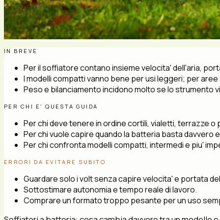
IN BREVE
Per il soffiatore contano insieme velocita' dell'aria, po
I modelli compatti vanno bene per usi leggeri; per aree
Peso e bilanciamento incidono molto se lo strumento 
PER CHI E' QUESTA GUIDA
Per chi deve tenere in ordine cortili, vialetti, terrazze o p
Per chi vuole capire quando la batteria basta davvero 
Per chi confronta modelli compatti, intermedi e piu' imp
ERRORI DA EVITARE SUBITO
Guardare solo i volt senza capire velocita' e portata dell
Sottostimare autonomia e tempo reale di lavoro.
Comprare un formato troppo pesante per un uso sempl
Soffiatori a batteria: cosa cambia davvero tra un modello e l