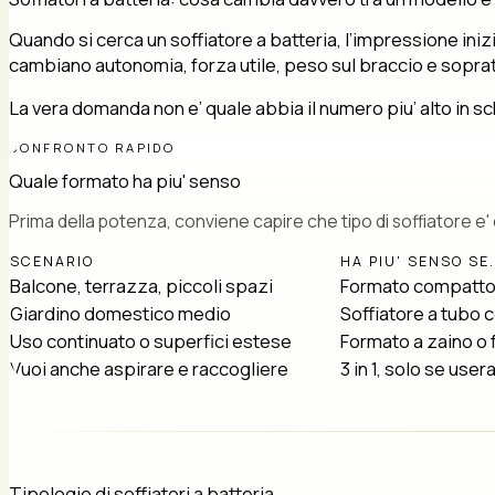
Quando si cerca un soffiatore a batteria, l’impressione inizi
cambiano autonomia, forza utile, peso sul braccio e soprat
La vera domanda non e’ quale abbia il numero piu’ alto in 
CONFRONTO RAPIDO
Quale formato ha piu' senso
Prima della potenza, conviene capire che tipo di soffiatore e'
SCENARIO
HA PIU' SENSO SE.
Balcone, terrazza, piccoli spazi
Formato compatto a
Giardino domestico medio
Soffiatore a tubo 
Uso continuato o superfici estese
Formato a zaino o f
Vuoi anche aspirare e raccogliere
3 in 1, solo se use
Tipologie di soffiatori a batteria