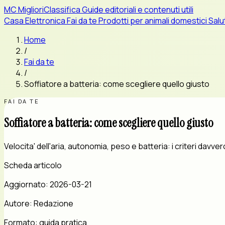
MC
MiglioriClassifica
Guide editoriali e contenuti utili
Casa
Elettronica
Fai da te
Prodotti per animali domestici
Salu
Home
/
Fai da te
/
Soffiatore a batteria: come scegliere quello giusto
FAI DA TE
Soffiatore a batteria: come scegliere quello giusto
Velocita' dell'aria, autonomia, peso e batteria: i criteri davver
Scheda articolo
Aggiornato:
2026-03-21
Autore:
Redazione
Formato:
guida pratica