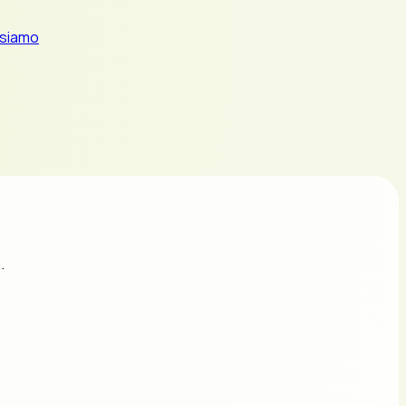
 siamo
.