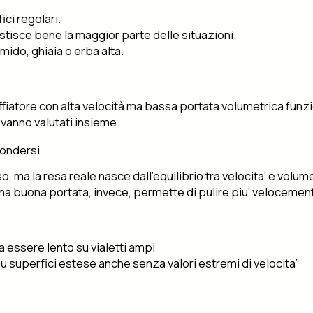
ici regolari.
tisce bene la maggior parte delle situazioni.
mido, ghiaia o erba alta.
offiatore con alta velocità ma bassa portata volumetrica fun
i vanno valutati insieme.
fondersi
ma la resa reale nasce dall’equilibrio tra velocita’ e volume 
Una buona portata, invece, permette di pulire piu’ veloceme
essere lento su vialetti ampi
u superfici estese anche senza valori estremi di velocita’