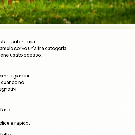
rtata e autonomia.
 ampie serve un'altra categoria.
viene usato spesso.
iccoli giardini.
e quando no.
egnativi.
'aria.
ice e rapido.
’altro