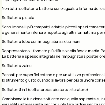
Non tutti i soffiatori a batteria sono uguali, e la forma dell
Soffiatori a pistola
Sono i modelli più compatti, adatti a piccoli spazi come te
è generalmente inferiore rispetto agli altri formati, ma per
Soffiatori a tubo con impugnatura a due mani
Rappresentano il formato più diffuso nella fascia media. Pe
La batteria è spesso integrata nell’impugnatura posteriore, 
Soffiatori a zaino
Pensati per superfici estese o per un utilizzo professionale
lo strumento giusto quando si lavora per più di un’ora cons
Soffiatori 3 in 1 (soffiatore/aspiratore/trituratore)
Combinano la funzione soffiante con quella aspirante e, in m
versatilità interessante per chi vuole fare ordine senza sp