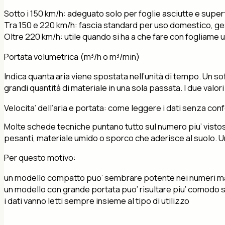
Sotto i 150 km/h: adeguato solo per foglie asciutte e superf
Tra 150 e 220 km/h: fascia standard per uso domestico, ges
Oltre 220 km/h: utile quando si ha a che fare con fogliame u
Portata volumetrica (m³/h o m³/min)
Indica quanta aria viene spostata nell’unità di tempo. Un s
grandi quantità di materiale in una sola passata. I due valor
Velocita’ dell’aria e portata: come leggere i dati senza con
Molte schede tecniche puntano tutto sul numero piu’ vistoso, 
pesanti, materiale umido o sporco che aderisce al suolo. 
Per questo motivo:
un modello compatto puo’ sembrare potente nei numeri ma 
un modello con grande portata puo’ risultare piu’ comodo s
i dati vanno letti sempre insieme al tipo di utilizzo