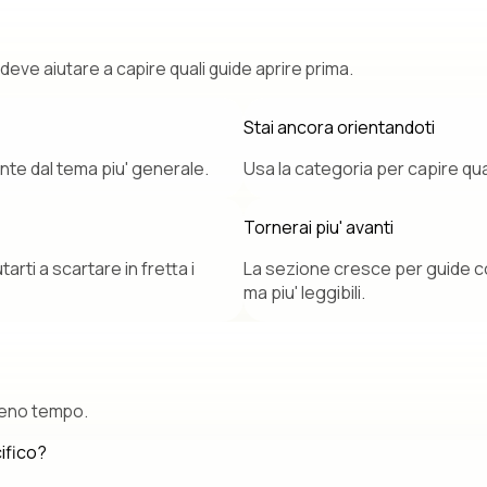
eve aiutare a capire quali guide aprire prima.
Stai ancora orientandoti
ente dal tema piu' generale.
Usa la categoria per capire qual
Tornerai piu' avanti
rti a scartare in fretta i
La sezione cresce per guide co
ma piu' leggibili.
meno tempo.
ifico?