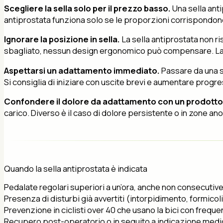
Scegliere la sella solo per il prezzo basso.
Una sella anti
antiprostata funziona solo se le proporzioni corrispondono 
Ignorare la posizione in sella.
La sella antiprostata non ri
sbagliato, nessun design ergonomico può compensare. La re
Aspettarsi un adattamento immediato.
Passare da una se
Si consiglia di iniziare con uscite brevi e aumentare prog
Confondere il dolore da adattamento con un prodotto
carico. Diverso è il caso di dolore persistente o in zone 
Quando la sella antiprostata è indicata
Pedalate regolari superiori a un’ora, anche non consecutive
Presenza di disturbi già avvertiti (intorpidimento, formicoli
Prevenzione in ciclisti over 40 che usano la bici con freque
Recupero post-operatorio o in seguito a indicazione medi