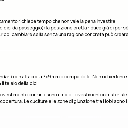
attamento richiede tempo che non vale la pena investire.
 bici da passeggio): la posizione eretta riduce già di per s
sturbo: cambiare sella senza una ragione concreta può crear
andard con attacco a 7x9 mm o compatibile. Non richiedono st
l telaio della bici.
 rivestimento con un panno umido. I rivestimenti in materiale
pertura. Le cuciture e le zone di giunzione tra i lobi sono i