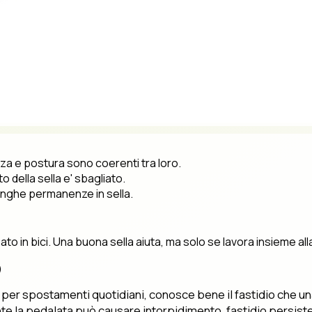
za e postura sono coerenti tra loro.
o della sella e' sbagliato.
 lunghe permanenze in sella.
 in bici. Una buona sella aiuta, ma solo se lavora insieme all
)
 o per spostamenti quotidiani, conosce bene il fastidio che u
te la pedalata può causare intorpidimento, fastidio persiste