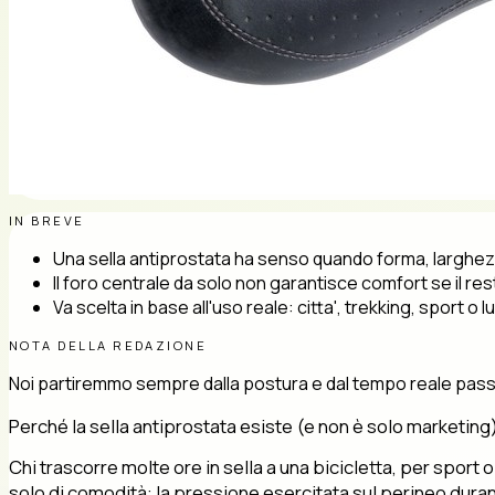
IN BREVE
Una sella antiprostata ha senso quando forma, larghez
Il foro centrale da solo non garantisce comfort se il rest
Va scelta in base all'uso reale: citta', trekking, sport o
NOTA DELLA REDAZIONE
Noi partiremmo sempre dalla postura e dal tempo reale passato
Perché la sella antiprostata esiste (e non è solo marketing
Chi trascorre molte ore in sella a una bicicletta, per sport
solo di comodità: la pressione esercitata sul perineo duran