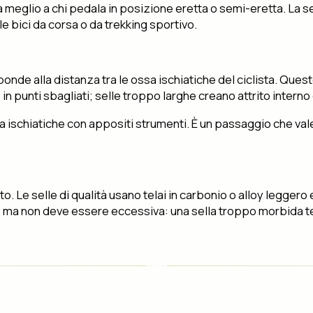
ta meglio a chi pedala in posizione eretta o semi-eretta. La s
e bici da corsa o da trekking sportivo.
ponde alla distanza tra le ossa ischiatiche del ciclista. Que
n punti sbagliati; selle troppo larghe creano attrito interno
a ischiatiche con appositi strumenti. È un passaggio che val
. Le selle di qualità usano telai in carbonio o alloy leggero e 
 ma non deve essere eccessiva: una sella troppo morbida ten