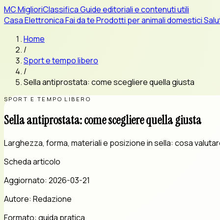
MC
MiglioriClassifica
Guide editoriali e contenuti utili
Casa
Elettronica
Fai da te
Prodotti per animali domestici
Salu
Home
/
Sport e tempo libero
/
Sella antiprostata: come scegliere quella giusta
SPORT E TEMPO LIBERO
Sella antiprostata: come scegliere quella giusta
Larghezza, forma, materiali e posizione in sella: cosa valutar
Scheda articolo
Aggiornato:
2026-03-21
Autore:
Redazione
Formato:
guida pratica