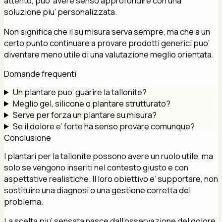
attento, puo’ avere senso approfondire con una
soluzione piu’ personalizzata.
Non significa che il su misura serva sempre, ma che a un
certo punto continuare a provare prodotti generici puo’
diventare meno utile di una valutazione meglio orientata.
Domande frequenti
Un plantare puo’ guarire la tallonite?
Meglio gel, silicone o plantare strutturato?
Serve per forza un plantare su misura?
Se il dolore e’ forte ha senso provare comunque?
Conclusione
I plantari per la tallonite possono avere un ruolo utile, ma
solo se vengono inseriti nel contesto giusto e con
aspettative realistiche. Il loro obiettivo e’ supportare, non
sostituire una diagnosi o una gestione corretta del
problema.
La scelta piu’ sensata nasce dall’osservazione del dolore