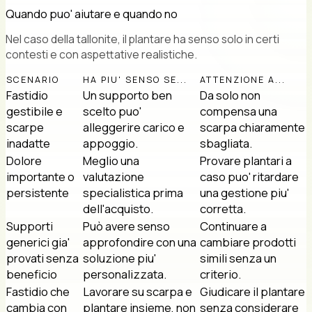
Quando puo' aiutare e quando no
Nel caso della tallonite, il plantare ha senso solo in certi
contesti e con aspettative realistiche.
SCENARIO
HA PIU' SENSO SE...
ATTENZIONE A...
Fastidio
Un supporto ben
Da solo non
gestibile e
scelto puo'
compensa una
scarpe
alleggerire carico e
scarpa chiaramente
inadatte
appoggio.
sbagliata.
Dolore
Meglio una
Provare plantari a
importante o
valutazione
caso puo' ritardare
persistente
specialistica prima
una gestione piu'
dell'acquisto.
corretta.
Supporti
Può avere senso
Continuare a
generici gia'
approfondire con una
cambiare prodotti
provati senza
soluzione piu'
simili senza un
beneficio
personalizzata.
criterio.
Fastidio che
Lavorare su scarpa e
Giudicare il plantare
cambia con
plantare insieme, non
senza considerare