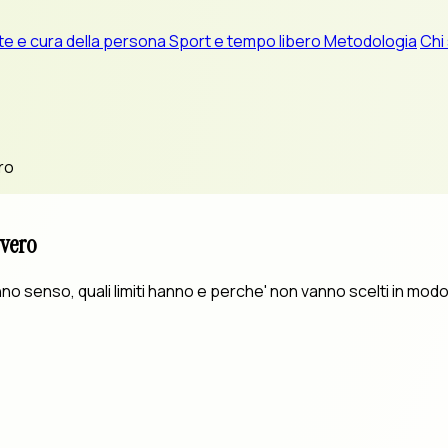
te e cura della persona
Sport e tempo libero
Metodologia
Chi
ro
vvero
no senso, quali limiti hanno e perche' non vanno scelti in modo