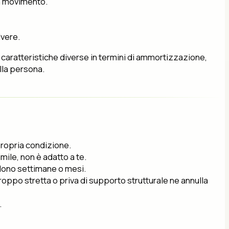
in movimento.
lvere.
a caratteristiche diverse in termini di ammortizzazione,
ella persona.
propria condizione.
mile, non è adatto a te.
iedono settimane o mesi.
roppo stretta o priva di supporto strutturale ne annulla
.