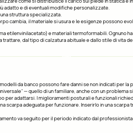
zzare come si distribuisce il carico sul piede in statica e 
più adatto e di eventuali modifiche personalizzate.
una struttura specializzata.
corpo cambia, il materiale si usura e le esigenze possono evo
iuma etilenvinilacetato) e materiali termoformabili. Ognuno h
trattare, dal tipo di calzatura abituale e dallo stile di vita d
i modelli da banco possono fare danni se non indicati per la 
 universale” — quello di un familiare, anche con un problema si
po per adattarsi. I miglioramenti posturali e funzionali rich
una scarpa adeguata per funzionare. Inserirlo in una scarpa t
attamento va seguito per il periodo indicato dal professionista