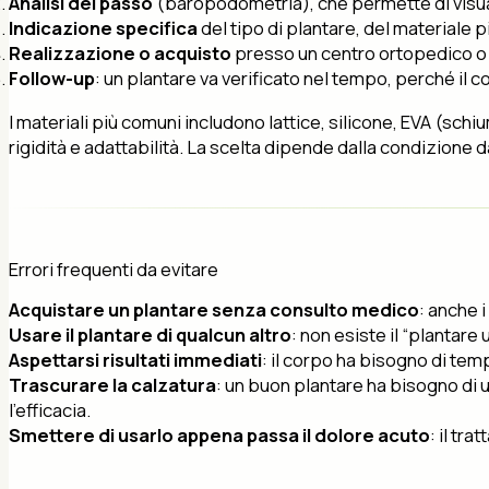
Analisi del passo
(baropodometria), che permette di visuali
Indicazione specifica
del tipo di plantare, del materiale 
Realizzazione o acquisto
presso un centro ortopedico o 
Follow-up
: un plantare va verificato nel tempo, perché il 
I materiali più comuni includono lattice, silicone, EVA (sch
rigidità e adattabilità. La scelta dipende dalla condizione da 
Errori frequenti da evitare
Acquistare un plantare senza consulto medico
: anche 
Usare il plantare di qualcun altro
: non esiste il “plantare
Aspettarsi risultati immediati
: il corpo ha bisogno di tem
Trascurare la calzatura
: un buon plantare ha bisogno di 
l’efficacia.
Smettere di usarlo appena passa il dolore acuto
: il tr