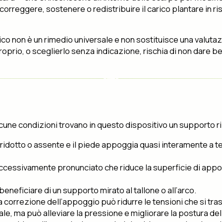
correggere, sostenere o redistribuire il carico plantare in ri
ico non è un rimedio universale e non sostituisce una valutaz
rio, o sceglierlo senza indicazione, rischia di non dare bene
 alcune condizioni trovano in questo dispositivo un supporto r
idotto o assente e il piede appoggia quasi interamente a terr
ccessivamente pronunciato che riduce la superficie di appogg
neficiare di un supporto mirato al tallone o all’arco.
una correzione dell’appoggio può ridurre le tensioni che si tra
rale, ma può alleviare la pressione e migliorare la postura de