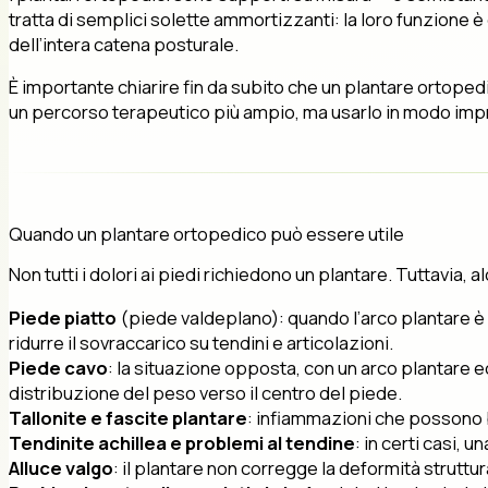
tratta di semplici solette ammortizzanti: la loro funzione è 
dell’intera catena posturale.
È importante chiarire fin da subito che un plantare ortoped
un percorso terapeutico più ampio, ma usarlo in modo improp
Quando un plantare ortopedico può essere utile
Non tutti i dolori ai piedi richiedono un plantare. Tuttavia,
Piede piatto
(piede valdeplano): quando l’arco plantare è r
ridurre il sovraccarico su tendini e articolazioni.
Piede cavo
: la situazione opposta, con un arco plantare e
distribuzione del peso verso il centro del piede.
Tallonite e fascite plantare
: infiammazioni che possono be
Tendinite achillea e problemi al tendine
: in certi casi, 
Alluce valgo
: il plantare non corregge la deformità struttu