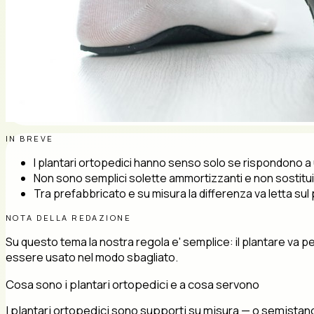
IN BREVE
I plantari ortopedici hanno senso solo se rispondono a
Non sono semplici solette ammortizzanti e non sostitui
Tra prefabbricato e su misura la differenza va letta sul
NOTA DELLA REDAZIONE
Su questo tema la nostra regola e' semplice: il plantare va
essere usato nel modo sbagliato.
Cosa sono i plantari ortopedici e a cosa servono
I plantari ortopedici sono supporti su misura — o semistanda