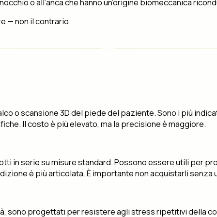
 ginocchio o all’anca che hanno un’origine biomeccanica ricond
e — non il contrario.
lco o scansione 3D del piede del paziente. Sono i più indic
che. Il costo è più elevato, ma la precisione è maggiore.
odotti in serie su misure standard. Possono essere utili per 
zione è più articolata. È importante non acquistarli senza u
ità, sono progettati per resistere agli stress ripetitivi della