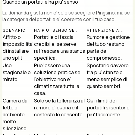
Quando un portatile ha piu' senso
La domanda giusta non e' solo se scegliere Pinguino, ma se
la categoria del portatile e' coerente con il tuo caso.
SCENARIO
HA PIU' SENSO SE...
ATTENZIONE A...
Affitto o
Portatile di fascia
Rumore e gestione
impossibilita'
credibile, se serve
del tubo restano
di installare
raffrescare una stanza
parte del
uno split
specifica.
compromesso.
Uso
Puo' essere una
Spostarlo davvero
stagionale o
soluzione pratica se
tra piu' stanze e'
mirato
l'obiettivo non e'
meno semplice di
climatizzare tutta la
quanto sembri.
casa.
Camera da
Solo se la tolleranza al
Qui i limiti dei
letto o
rumore e' buona e il
portatili si sentono
ambiente
contesto lo consente.
piu' facilmente.
molto
silenzioso