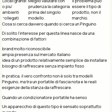
Locali grandi
Meglio valutare con
Il problema puo'
o piu'
prudenza la categoria
essere il tipo di
ambienti
prima del singolo
prodotto, non il
collegati
modello.
marchio.
Cosa si cerca davvero quando si cerca un Pinguino
Di solito l’interesse per questa linea nasce da una
combinazione di fattori:
brand molto riconoscibile
ampia presenza sul mercato italiano
idea di un prodotto relativamente semplice da installare
bisogno di raffrescare senza impianto fisso
In pratica, il vero confronto non è solo tra modelli
Pinguino, ma tra un portatile di fascia nota e le reali
esigenze della stanza da raffrescare.
Quando un condizionatore portatile ha senso
Un apparecchio di questo tipo è sensato soprattutto