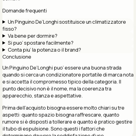
Domande frequenti
Un Pinguino De’Longhi sostituisce un climatizzatore
fisso?
Va bene per dormire?
Si puo’ spostare facilmente?
Conta piu’ la potenza o il brand?
Conclusione
Un Pinguino De’Longhi puo’ essere una buona strada
quando si cerca un condizionatore portatile di marca nota
e si accetta il compromesso tipico della categoria. Il
punto decisivo non è il nome, ma la coerenza tra
apparecchio, stanza e aspettative.
Prima dell’acquisto bisogna essere molto chiari su tre
aspetti: quanto spazio bisogna raffrescare, quanto
rumore si è disposti a tollerare e quanto è pratico gestire
il tubo di espulsione. Sono questi i fattori che
determinano davvero la soddisfazione d’uso.