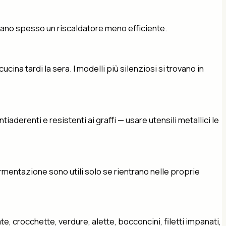
icano spesso un riscaldatore meno efficiente.
ina tardi la sera. I modelli più silenziosi si trovano in
iaderenti e resistenti ai graffi — usare utensili metallici le
rmentazione sono utili solo se rientrano nelle proprie
te, crocchette, verdure, alette, bocconcini, filetti impanati,