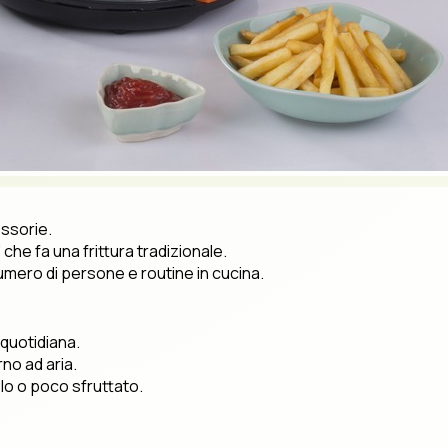
essorie.
' che fa una frittura tradizionale.
mero di persone e routine in cucina.
 quotidiana.
no ad aria.
lo o poco sfruttato.