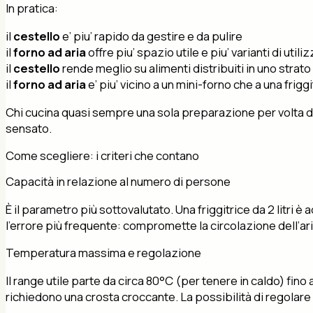
In pratica:
il
cestello
e’ piu’ rapido da gestire e da pulire
il
forno ad aria
offre piu’ spazio utile e piu’ varianti di utili
il
cestello
rende meglio su alimenti distribuiti in uno strato
il
forno ad aria
e’ piu’ vicino a un mini-forno che a una frigg
Chi cucina quasi sempre una sola preparazione per volta diffi
sensato.
Come scegliere: i criteri che contano
Capacità in relazione al numero di persone
È il parametro più sottovalutato. Una friggitrice da 2 litri
l’errore più frequente: compromette la circolazione dell’ari
Temperatura massima e regolazione
Il range utile parte da circa 80°C (per tenere in caldo) fi
richiedono una crosta croccante. La possibilità di regolare 