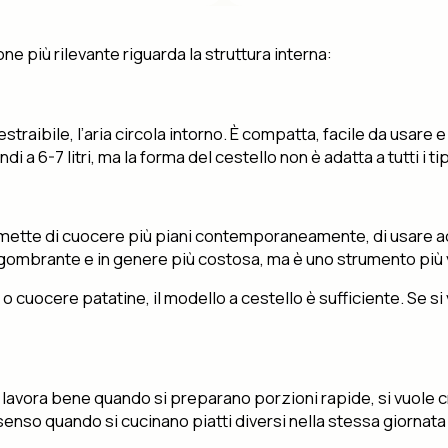
ne più rilevante riguarda la struttura interna:
 estraibile, l’aria circola intorno. È compatta, facile da usare
di a 6-7 litri, ma la forma del cestello non è adatta a tutti i tip
ermette di cuocere più piani contemporaneamente, di usare ac
ù ingombrante e in genere più costosa, ma è uno strumento più 
o cuocere patatine, il modello a cestello è sufficiente. Se si
llo lavora bene quando si preparano porzioni rapide, si vuole
enso quando si cucinano piatti diversi nella stessa giornata 