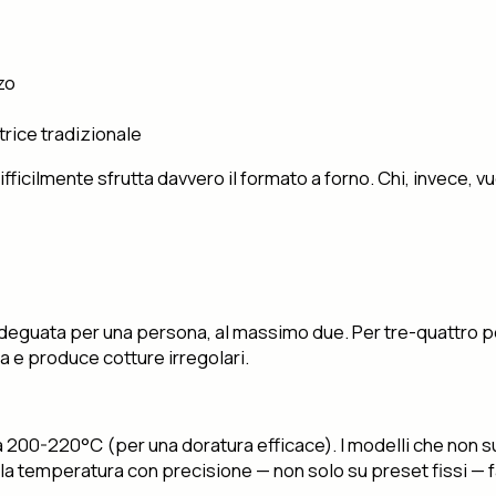
zzo
itrice tradizionale
cilmente sfrutta davvero il formato a forno. Chi, invece, vuol
 è adeguata per una persona, al massimo due. Per tre-quattro p
a e produce cotture irregolari.
no a 200-220°C (per una doratura efficace). I modelli che non
la temperatura con precisione — non solo su preset fissi — fa d