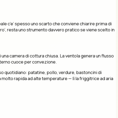
 reale c’e’ spesso uno scarto che conviene chiarire prima di
ero’, resta uno strumento davvero pratico se viene scelto in
o di una camera di cottura chiusa. La ventola genera un flusso
interno cuoce per convezione.
uso quotidiano: patatine, pollo, verdure, bastoncini di
molto rapida ad alte temperature — lì la friggitrice ad aria