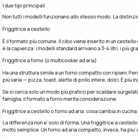
I due tipi principali
Non tutti i modelli funzionano allo stesso modo. La distinzio
Friggitrice a cestello
È il formato più comune. Il cibo viene inserito in un cestello
è la capienza: i modelli standard arrivano a 3-4 litri, i più gran
Friggitrice a forno (o multicooker ad aria)
Ha una struttura simile a un forno compatto con ripiani. P
più varie — pizza, toast, alette di pollo intere, dolci. È pi
Se si cerca solo un modo più pratico per scaldare surgelati 
famiglia, il formato a forno merita considerazione.
Friggitrice a cestello o forno ad aria: cosa cambia in cucina
La differenza non e’ solo di forma. Una friggitrice a ceste
molto semplice. Un forno ad aria compatto, invece, ha piu’ s