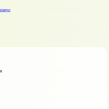
 siamo
a.