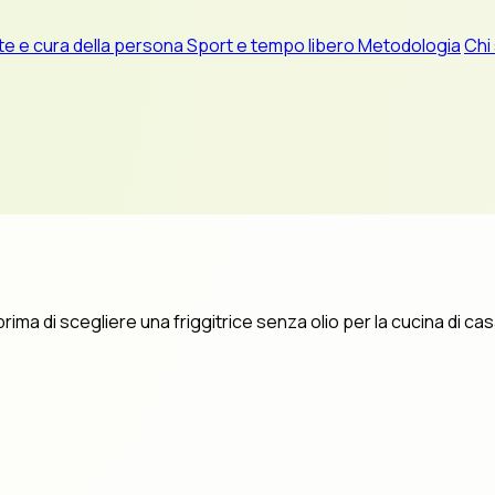
te e cura della persona
Sport e tempo libero
Metodologia
Chi
ma di scegliere una friggitrice senza olio per la cucina di cas