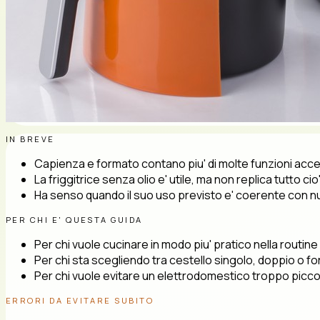
IN BREVE
Capienza e formato contano piu' di molte funzioni acc
La friggitrice senza olio e' utile, ma non replica tutto cio
Ha senso quando il suo uso previsto e' coerente con nu
PER CHI E' QUESTA GUIDA
Per chi vuole cucinare in modo piu' pratico nella routine
Per chi sta scegliendo tra cestello singolo, doppio o for
Per chi vuole evitare un elettrodomestico troppo picco
ERRORI DA EVITARE SUBITO