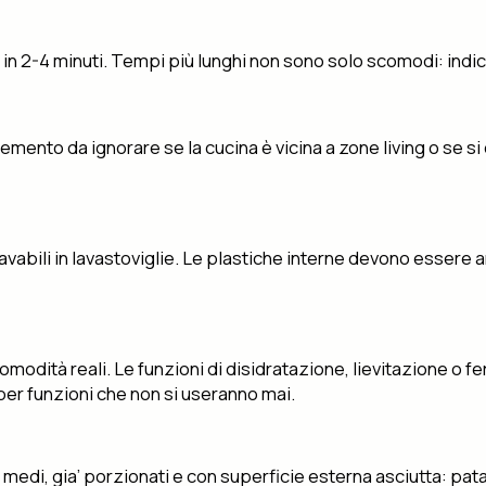
o in 2-4 minuti. Tempi più lunghi non sono solo scomodi: ind
to da ignorare se la cucina è vicina a zone living o se si cuc
avabili in lavastoviglie. Le plastiche interne devono essere ant
dità reali. Le funzioni di disidratazione, lievitazione o fe
 per funzioni che non si useranno mai.
o medi, gia’ porzionati e con superficie esterna asciutta: pata