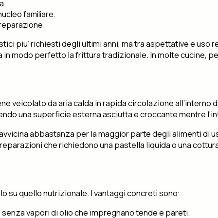
a.
ucleo familiare.
 preparazione.
tici piu’ richiesti degli ultimi anni, ma tra aspettative e uso
 in modo perfetto la frittura tradizionale. In molte cucine, p
viene veicolato da aria calda in rapida circolazione all’intern
cendo una superficie esterna asciutta e croccante mentre l’
 si avvicina abbastanza per la maggior parte degli alimenti di 
reparazioni che richiedono una pastella liquida o una cottura 
lo su quello nutrizionale. I vantaggi concreti sono:
, senza vapori di olio che impregnano tende e pareti.