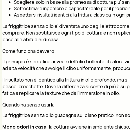
Scegliere solo in base alla promessa di cottura piu' san
Sottostimare ingombro e capacita' reale per il proprio n
Aspettarsi risultati identici alla frittura classica in ogni
La friggitrice senza olio e’ diventata uno degli elettrodomes
comprare. Non sostituisce ogni tipo di cottura e non replica
base alle abitudini di casa.
Come funziona davvero
Il principio è semplice: invece dell’olio bollente, il calore 
ad alta velocità che avvolge il cibo uniformemente, produ
Il risultato non è identico alla frittura in olio profondo, ma
pesce, crocchette. Dove la differenza si sente di più è su p
fatica a replicare la texture che dà l’immersione in olio.
Quando ha senso usarla
La friggitrice senza olio guadagna sul piano pratico, non so
Meno odori in casa
: la cottura avviene in ambiente chiuso