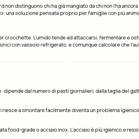
ard non distinguono chi ha già mangiato da chi non l’ha ancora 
o: una soluzione pensata proprio per famiglie con più animali
r crocchette. L’umido tende ad attaccarsi, fermentare e ostr
nici con vassoio refrigerato, e comunque calcolare che l’aut
dipende dal numero di pasti giornalieri, dalla taglia del gatto
i riesce a smontare facilmente diventa un problema igienico 
ata food-grade o acciaio inox. L’acciaio è più igienico e resis