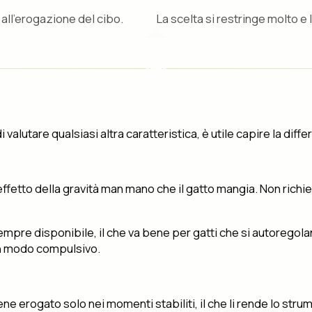
all'erogazione del cibo.
La scelta si restringe molto e 
 valutare qualsiasi altra caratteristica, è utile capire la dif
effetto della gravità man mano che il gatto mangia. Non rich
o è sempre disponibile, il che va bene per gatti che si autor
in modo compulsivo.
ene erogato solo nei momenti stabiliti, il che li rende lo str