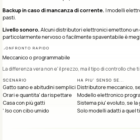
Backup in caso di mancanza di corrente.
I modelli elett
pasti.
Livello sonoro.
Alcuni distributori elettronici emettono un
particolarmente nervoso o facilmente spaventabile è megl
CONFRONTO RAPIDO
Meccanico o programmabile
La differenza vera non e' il prezzo, ma il tipo di controllo che ti
SCENARIO
HA PIU' SENSO SE...
Gatto sano e abitudini semplici
Distributore meccanico, se
Orari e quantita' da rispettare
Modello elettronico progr
Casa con più gatti
Sistema piu' evoluto, se la 
Uso con cibo umido
Solo modelli adatti a quel 