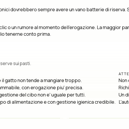
ronici dovrebbero sempre avere un vano batterie di riserva. 
 clic o un rumore al momento dell’erogazione. La maggior part
io tenerne conto prima.
 serve sui pasti.
ATTE
 il gatto non tende a mangiare troppo.
Non c
ammabile, con erogazione piu' precisa.
Richi
gestione del cibo non e' uguale per tutti.
Un d
tipo di alimentazione e con gestione igienica credibile.
L'aut