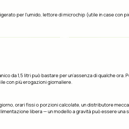
rato per l’umido, lettore di microchip (utile in case con più 
ico da 1,5 litri può bastare per un’assenza di qualche ora. P
le con più erogazioni giornaliere.
 giorno, orari fissi o porzioni calcolate, un distributore mec
limentazione libera — un modello a gravità può essere una 